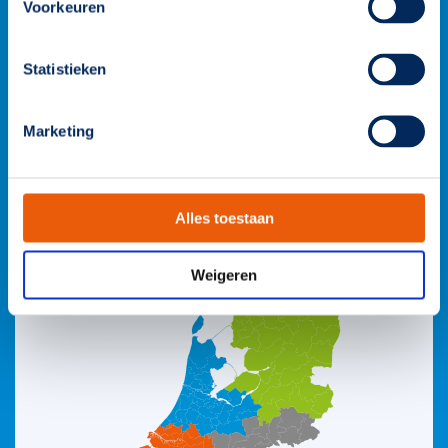
Voorkeuren
026 3 846 846
Statistieken
info@famostar.nl
Marketing
Neem contact op
Bekijk het team
Alles toestaan
Weigeren