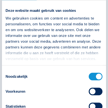
Deze website maakt gebruik van cookies
We gebruiken cookies om content en advertenties te
personaliseren, om functies voor social media te bieden
en om ons websiteverkeer te analyseren. Ook delen we
informatie over uw gebruik van onze site met onze
partners voor social media, adverteren en analyse. Deze
partners kunnen deze gegevens combineren met andere
informatie die u aan ze heeft verstrekt of die ze hebben
verzameld op basis van uw gebruik van hun services.
Van handlamp tot slimme
noodverlichting: 70 jaar innovatie in
Toestemmingsselectie
noodverlichting
Noodzakelijk
27 mei 2026
In deze blog gaan wij dieper in op de 70 jaar aan
Voorkeuren
productinnovaties van Famostar, een belangrijk
onderwerp in het 70 jarig bestaan!
Statistieken