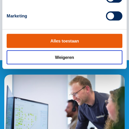
Lees verder
Marketing
Bekijk alle blogs
Alles toestaan
Weigeren