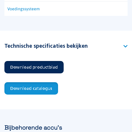
Voedingssysteem
Technische specificaties bekijken
Type
Allround HO PA
Download productblad
Artikelnummer
390671
EAN-code
8715774009365
Download catalogus
Functie
Vluchtwegverlichting
Bijbehorende accu's