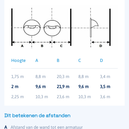
Hoogte
A
B
C
D
1,75 m
8,8 m
20,3 m
8,8 m
3,4 m
2 m
9,6 m
21,9 m
9,6 m
3,5 m
2,25 m
10,3 m
23,6 m
10,3 m
3,6 m
Dit betekenen de afstanden
A
Afstand van de wand tot een armatuur