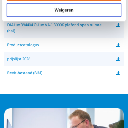
IK-waarde
IK10
Weigeren
DIALux 394404 O-Lux VA-1 3000K plafond gang
Permanent
ja
DIALux 394404 O-Lux VA-1 3000K plafond open ruimte
Temperatuurbereik
(hal)
+5 tot 35°C
Autonomie
Productcatalogus
1 uur
Klasse
prijslijst 2026
II
Kleurtemperatuur
Revit-bestand (BIM)
3000K
CRI-waarde
> 80
Lichtstroom verlichting
3500 lm
Lichtstroom nood
265 lm