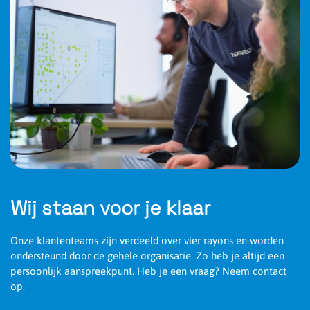
Efficiëntie
123.2 Lumen/Watt
Powerfactor
0.96
Wij staan voor je klaar
Onze klantenteams zijn verdeeld over vier rayons en worden
ondersteund door de gehele organisatie. Zo heb je altijd een
persoonlijk aanspreekpunt. Heb je een vraag? Neem contact
op.