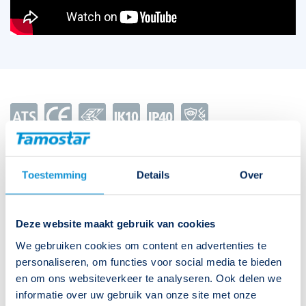
Technische specificaties bekijken
Toestemming
Details
Over
Type
O-Lux VA-1 White 3000K
Download productblad
Artikelnummer
394404
Deze website maakt gebruik van cookies
We gebruiken cookies om content en advertenties te
EAN-code
8715774020025
Download catalogus
personaliseren, om functies voor social media te bieden
en om ons websiteverkeer te analyseren. Ook delen we
Functie
Vluchtwegverlichting, Verlichting
informatie over uw gebruik van onze site met onze
Bijbehorende downloads