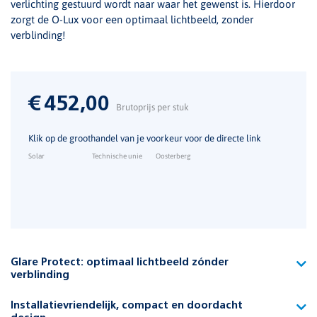
verlichting gestuurd wordt naar waar het gewenst is. Hierdoor
zorgt de O-Lux voor een optimaal lichtbeeld, zonder
verblinding!
€
452,00
Brutoprijs per stuk
Klik op de groothandel van je voorkeur voor de directe link
Solar
Technische unie
Oosterberg
Glare Protect: optimaal lichtbeeld zónder
verblinding
Maak kennis met de unieke functie Glare Protect. Hierbij heeft
Installatievriendelijk, compact en doordacht
de armatuur verschillende lichtsegmenten die separaat