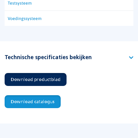
Testsysteem
Voedingssysteem
Technische specificaties bekijken
Type
Explosionproof NA-1324
Download productblad
Artikelnummer
122846
EAN-code
Download catalogus
Functie
Vluchtrouteaanduiding