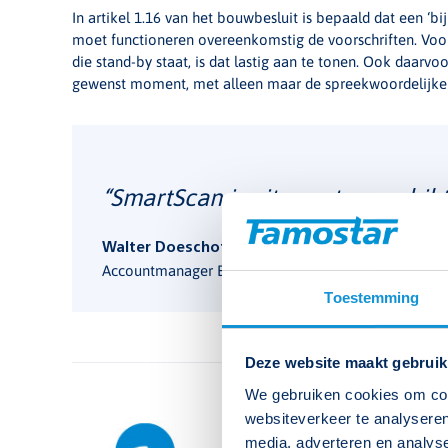
In artikel 1.16 van het bouwbesluit is bepaald dat een ‘bij
moet functioneren overeenkomstig de voorschriften. Voor 
die stand-by staat, is dat lastig aan te tonen. Ook daarvo
gewenst moment, met alleen maar de spreekwoordelijke 
“SmartScan is uitermate geschikt
Walter Doeschot
Accountmanager Brusche Elektrotechniek
Toestemming
Deze website maakt gebruik
We gebruiken cookies om cont
websiteverkeer te analyseren
Heb je een vraag over d
media, adverteren en analys