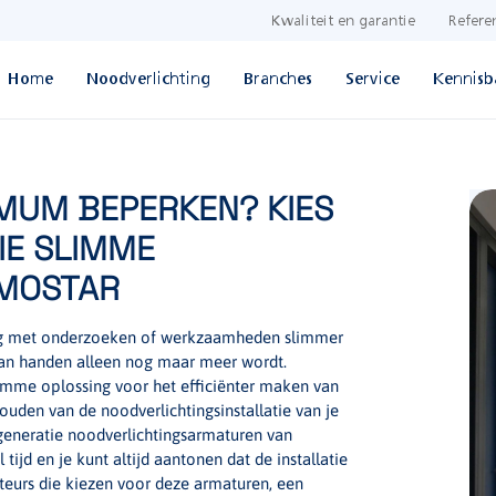
Kwaliteit en garantie
Refere
Home
Noodverlichting
Branches
Service
Kennisb
MUM BEPERKEN? KIES
IE SLIMME
AMOSTAR
zig met onderzoeken of werkzaamheden slimmer
 aan handen alleen nog maar meer wordt.
imme oplossing voor het efficiënter maken van
uden van de noodverlichtingsinstallatie van je
e generatie noodverlichtingsarmaturen van
jd en je kunt altijd aantonen dat de installatie
lateurs die kiezen voor deze armaturen, een