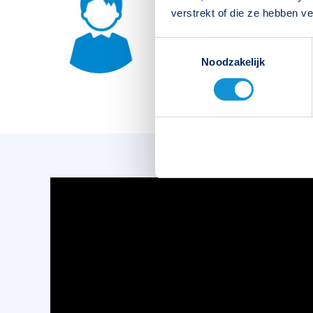
Neem direct contact op met de
verstrekt of die ze hebben v
026 3 846 846
Toestemmingsselectie
Noodzakelijk
sales@famostar.nl