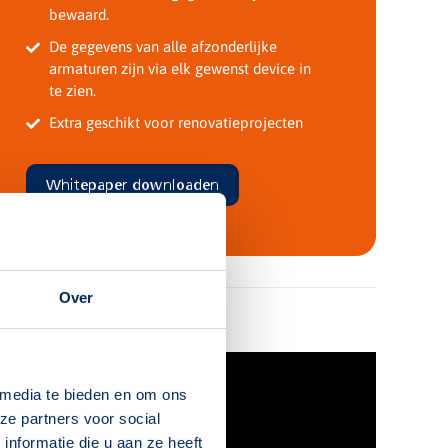
bewaard.
De gegevens van alle afzonderlijke
armaturen zijn via elk gewenst device in
te zien.
Extra geschikt voor renovatieprojecten
Whitepaper downloaden
Over
e werkt SmartScan?
 media te bieden en om ons
ze partners voor social
nformatie die u aan ze heeft