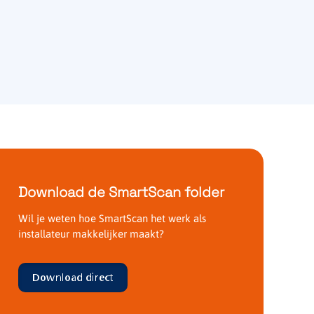
Download de SmartScan folder
Wil je weten hoe SmartScan het werk als
installateur makkelijker maakt?
Download direct